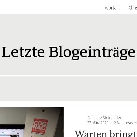
wortart
Chri
Letzte Blogeinträge
Christine Steindorfer
27. März 2020
2 Min. Lesezei
Warten bringt