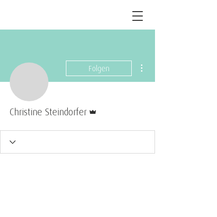
Weitere Optionen
Folgen
Administrator
Christine Steindorfer